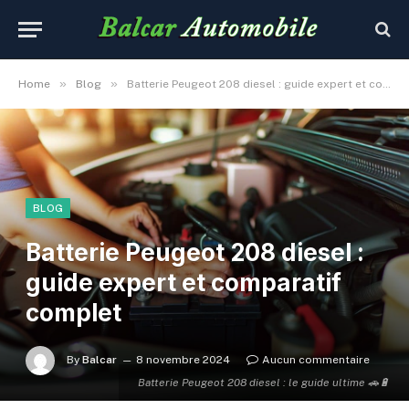
»
»
Home
Blog
Batterie Peugeot 208 diesel : guide expert et comparatif complet
BLOG
Batterie Peugeot 208 diesel :
guide expert et comparatif
complet
By
Balcar
8 novembre 2024
Aucun commentaire
Batterie Peugeot 208 diesel : le guide ultime 🚗🔋