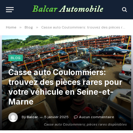
»
»
Home
Blog
Casse auto Coulommiers: trouvez des pièces rares pour votre véhicule en Seine-et-Marne
BLOG
Casse auto Coulommiers:
trouvez des pièces rares pour
votre véhicule en Seine-et-
Marne
By
Balcar
5 janvier 2025
Aucun commentaire
Casse auto Coulommiers: pièces rares disponibles