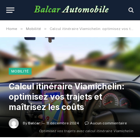
»
»
Home
Mobilité
Calcul itinéraire Viamichelin: optimisez vos trajets et maîtrisez les coûts
MOBILITÉ
Calcul itinéraire Viamichelin:
optimisez vos trajets et
maîtrisez les coûts
By
Balcar
11 décembre 2024
Aucun commentaire
Optimisez vos trajets avec calcul itinéraire Viamichelin