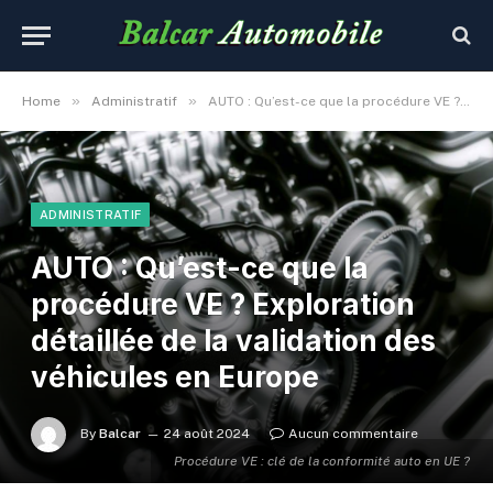
»
»
Home
Administratif
AUTO : Qu’est-ce que la procédure VE ? Exploration détaillée de la validation des véhicules en Europe
ADMINISTRATIF
AUTO : Qu’est-ce que la
procédure VE ? Exploration
détaillée de la validation des
véhicules en Europe
By
Balcar
24 août 2024
Aucun commentaire
Procédure VE : clé de la conformité auto en UE ?