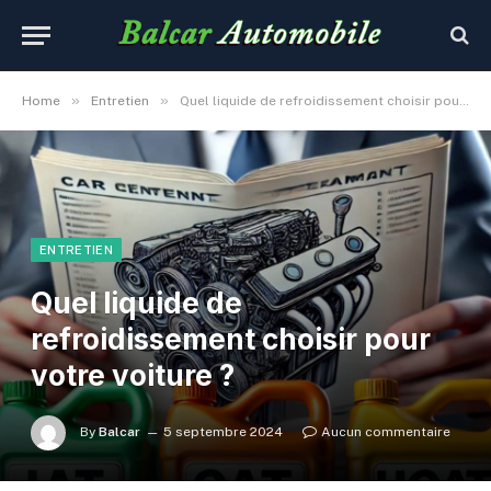
»
»
Home
Entretien
Quel liquide de refroidissement choisir pour votre voiture ?
ENTRETIEN
Quel liquide de
refroidissement choisir pour
votre voiture ?
By
Balcar
5 septembre 2024
Aucun commentaire