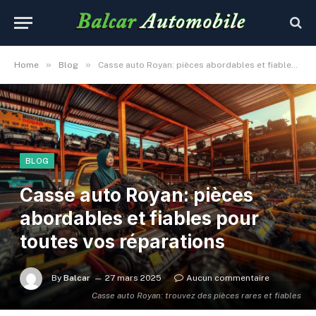
»
»
Home
Blog
Casse auto Royan: pièces abordables et fiables pour toutes vos réparations
BLOG
Casse auto Royan: pièces
abordables et fiables pour
toutes vos réparations
By
Balcar
27 mars 2025
Aucun commentaire
Casse auto Royan: trouvez des pièces rares et fiables