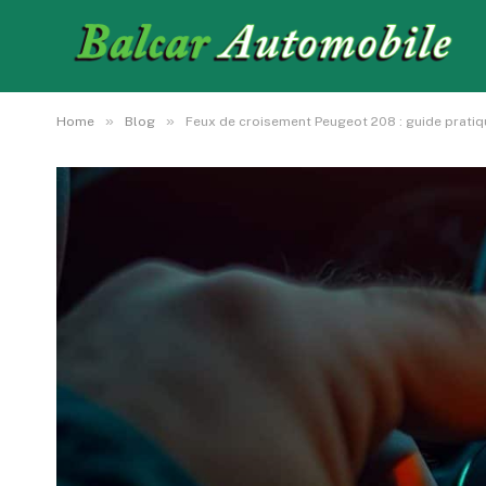
»
»
Home
Blog
Feux de croisement Peugeot 208 : guide pratiq