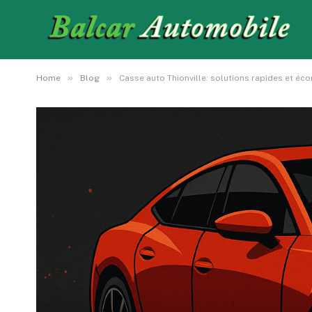
»
»
Home
Blog
Casse auto Thionville: solutions rapides et é