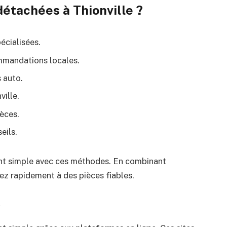
étachées à Thionville ?
écialisées.
ommandations locales.
 auto.
ville.
ièces.
eils.
ent simple avec ces méthodes. En combinant
dez rapidement à des pièces fiables.
e