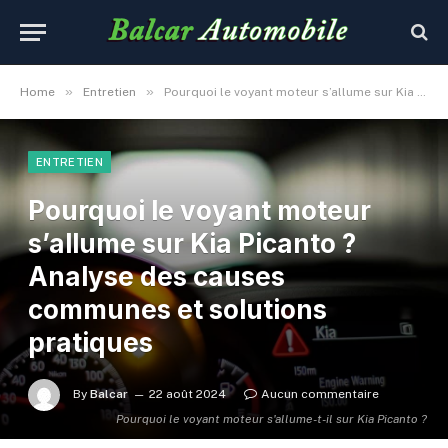
»
»
Home
Entretien
Pourquoi le voyant moteur s’allume sur Kia Picanto ? Analyse des causes communes et solutions pratiques
ENTRETIEN
Pourquoi le voyant moteur
s’allume sur Kia Picanto ?
Analyse des causes
communes et solutions
pratiques
By
Balcar
22 août 2024
Aucun commentaire
Pourquoi le voyant moteur s'allume-t-il sur Kia Picanto ?