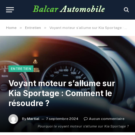
»
»
Home
Entretien
Voyant moteur s’allume sur Kia Sportage : Comment le résoudre ?
ENTRETIEN
Voyant moteur s’allume sur
Kia Sportage : Comment le
résoudre ?
By
Martial
7 septembre 2024
Aucun commentaire
Pourquoi le voyant moteur s'allume sur Kia Sportage ?