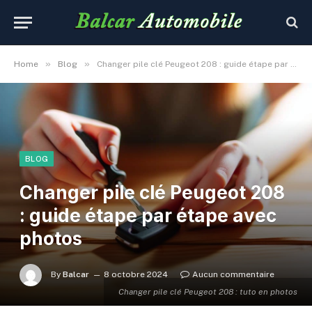
»
»
Home
Blog
Changer pile clé Peugeot 208 : guide étape par étape avec photos
BLOG
Changer pile clé Peugeot 208
: guide étape par étape avec
photos
By
Balcar
8 octobre 2024
Aucun commentaire
Changer pile clé Peugeot 208 : tuto en photos