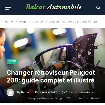
»
»
Home
Blog
Changer rétroviseur Peugeot 208: guide complet et illustré
BLOG
Changer rétroviseur Peugeot
208: guide complet et illustré
By
Balcar
18 octobre 2024
Aucun commentaire
Changer rétroviseur Peugeot 208: tuto facile et illustré