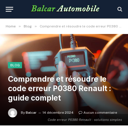
»
»
Home
Blog
Comprendre et résoudre le code erreur P0380 Renault : guide complet
BLOG
Comprendre et résoudre le
code erreur P0380 Renault :
guide complet
By
Balcar
14 décembre 2024
Aucun commentaire
Code erreur P0380 Renault : solutions simples