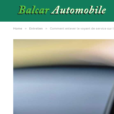
»
»
Home
Entretien
Comment enlever le voyant de service sur 