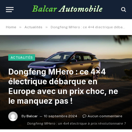
»
»
Home
Actualités
Dongfeng MHero : ce 4×4 électrique débarque en Europe avec un prix choc, ne le manquez pas !
ACTUALITÉS
Dongfeng MHero : ce 4×4
électrique débarque en
Europe avec un prix choc, ne
le manquez pas !
By
Balcar
10 septembre 2024
Aucun commentaire
Dongfeng MHero : un 4x4 électrique à prix révolutionnaire ?