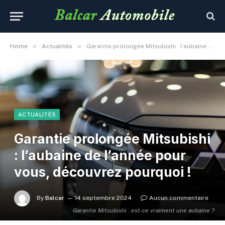
»
»
Home
Actualités
Garantie prolongée Mitsubishi : l’aubaine de l’année pour vous, découvrez pourquoi !
ACTUALITÉS
Garantie prolongée Mitsubishi
: l’aubaine de l’année pour
vous, découvrez pourquoi !
By
Balcar
14 septembre 2024
Aucun commentaire
Garantie Mitsubishi : est-ce vraiment une aubaine ?