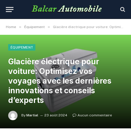
»
»
Home
Équipement
Glacière électrique pour voiture: Optimisez vos voyages avec les dernières innovations et conseils d’experts
ÉQUIPEMENT
Glacière électrique pour
voiture: Optimisez vos
voyages avec les dernières
innovations et conseils
d’experts
By
Martial
23 août 2024
Aucun commentaire