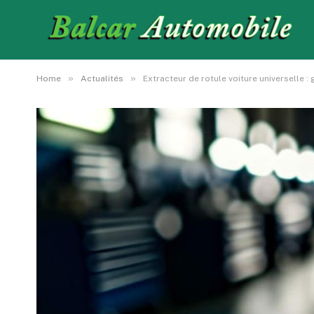
»
»
Home
Actualités
Extracteur de rotule voiture universelle 