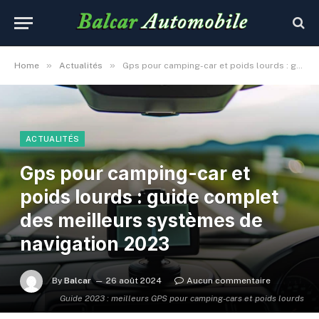
»
»
Home
Actualités
Gps pour camping-car et poids lourds : guide complet des meilleurs systèmes de navigation 2023
ACTUALITÉS
Gps pour camping-car et
poids lourds : guide complet
des meilleurs systèmes de
navigation 2023
By
Balcar
26 août 2024
Aucun commentaire
Guide 2023 : meilleurs GPS pour camping-cars et poids lourds