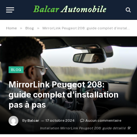
»
»
Home
Blog
MirrorLink Peugeot 208: guide complet d’installation pas à pas
BLOG
MirrorLink Peugeot 208:
guide complet d’installation
pas à pas
By
Balcar
17 octobre 2024
Aucun commentaire
Installation MirrorLink Peugeot 208: guide détaillé 🛠️