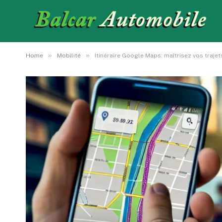
»
»
Home
Mobilité
Itinéraire Google Maps: maîtrisez vos traje