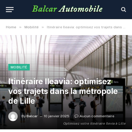
»
»
Home
Mobilité
Itinéraire Ileavia: optimisez vos trajets dans la métropole de Lille
MOBILITÉ
Itinéraire Ileavia: optimisez
vos trajets dans la métropole
de Lille
By
Balcar
10 janvier 2025
Aucun commentaire
Optimisez votre itinéraire Ilevia à Lille