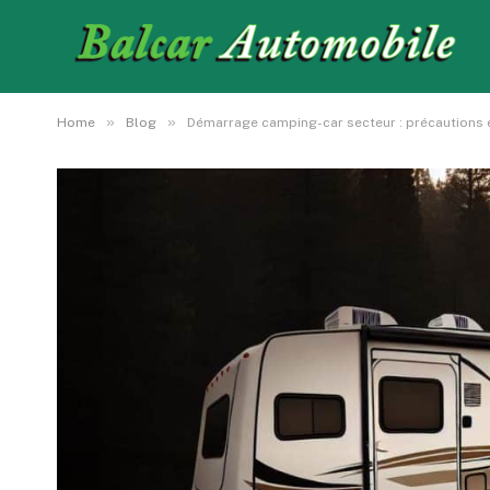
»
»
Home
Blog
Démarrage camping-car secteur : précautions e