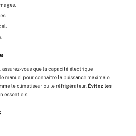
mmages.
es.
cal.
s.
ue
 assurez-vous que la capacité électrique
 le manuel pour connaître la puissance maximale
mme le climatiseur ou le réfrigérateur.
Évitez les
 essentiels.
s
.