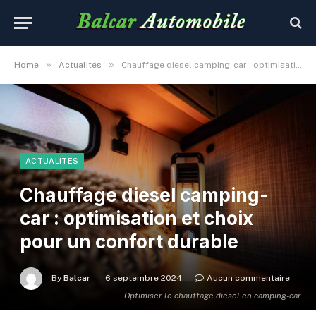
»
»
Home
Actualités
Chauffage diesel camping-car : optimisation et choix pour un confort durable
ACTUALITÉS
Chauffage diesel camping-
car : optimisation et choix
pour un confort durable
By
Balcar
6 septembre 2024
Aucun commentaire
Optimiser le chauffage diesel en camping-car