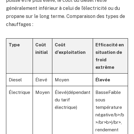
puisse être plus élevé, le coût du diesel reste
généralement inférieur à celui de l’électricité ou du
propane sur le long terme. Comparaison des types de
chauffages :
Type
Coût
Coût
Efficacité en
initial
d’exploitation
situation de
froid
extrême
Diesel
Élevé
Moyen
Élevée
Électrique
Moyen
Élevé(dépendant
BasseFaible
du tarif
sous
électrique)
température
négative/b>/b
>/br>b>)/br>,
rendement