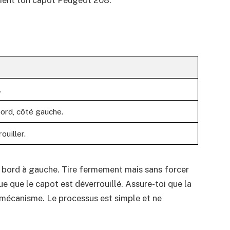
ement ton capot Peugeot 208.
.
bord, côté gauche.
ouiller.
e bord à gauche. Tire fermement mais sans forcer
e que le capot est déverrouillé. Assure-toi que la
e mécanisme. Le processus est simple et ne