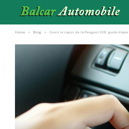
»
»
Home
Blog
Ouvrir le capot de ta Peugeot 208: guide étap