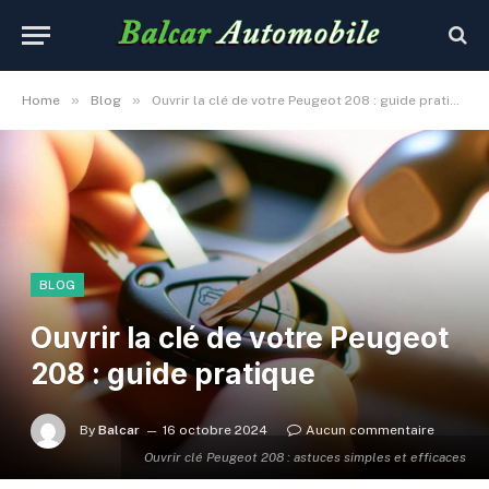
»
»
Home
Blog
Ouvrir la clé de votre Peugeot 208 : guide pratique
BLOG
Ouvrir la clé de votre Peugeot
208 : guide pratique
By
Balcar
16 octobre 2024
Aucun commentaire
Ouvrir clé Peugeot 208 : astuces simples et efficaces