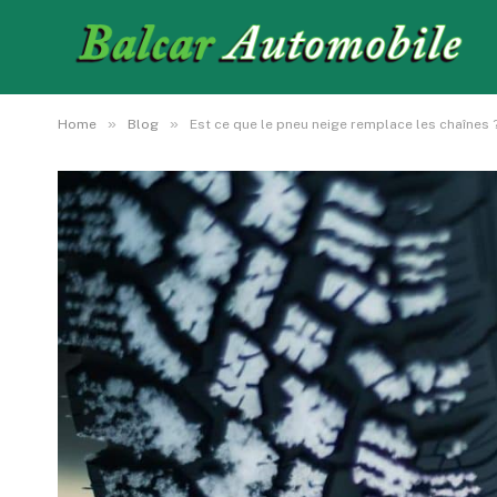
»
»
Home
Blog
Est ce que le pneu neige remplace les chaînes 