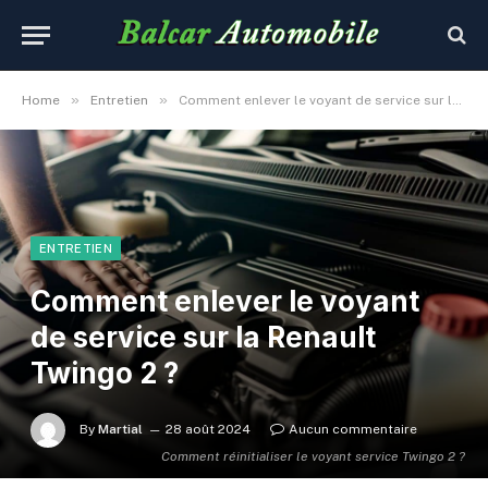
»
»
Home
Entretien
Comment enlever le voyant de service sur la Renault Twingo 2 ?
ENTRETIEN
Comment enlever le voyant
de service sur la Renault
Twingo 2 ?
By
Martial
28 août 2024
Aucun commentaire
Comment réinitialiser le voyant service Twingo 2 ?