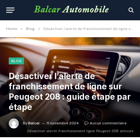
»
»
Home
Blog
Désactiver l’alerte de franchissement de ligne sur Peugeot 208 : guide étape par étape
BLOG
Désactiver l’alerte de
franchissement de ligne sur
Peugeot 208 : guide étape par
étape
By
Balcar
11 novembre 2024
Aucun commentaire
Désactiver alerte franchissement ligne Peugeot 208: astuces