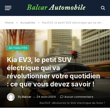
»
»
Home
Actualités
Kia EV3, le petit SUV électrique qui va révolutionner votre quotidien : ce que vous devez savoir !
ACTUALITÉS
Kia EV3, le petit SUV
électrique qui va
révolutionner votre quotidien
: ce que vous devez savoir !
By
Balcar
24 août 2024
Aucun commentaire
Kia EV3 : découvrez le SUV électrique du futur !