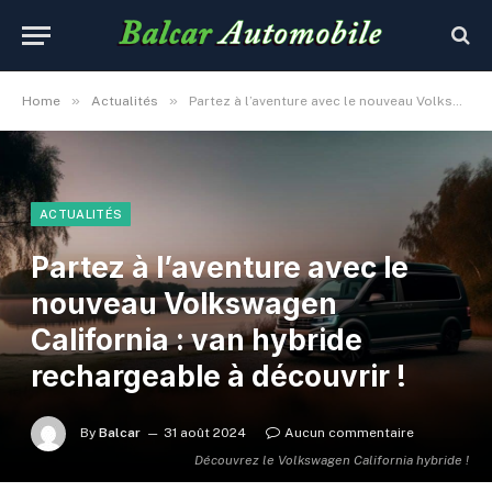
»
»
Home
Actualités
Partez à l’aventure avec le nouveau Volkswagen California : van hybride rechargeable à découvrir !
ACTUALITÉS
Partez à l’aventure avec le
nouveau Volkswagen
California : van hybride
rechargeable à découvrir !
By
Balcar
31 août 2024
Aucun commentaire
Découvrez le Volkswagen California hybride !