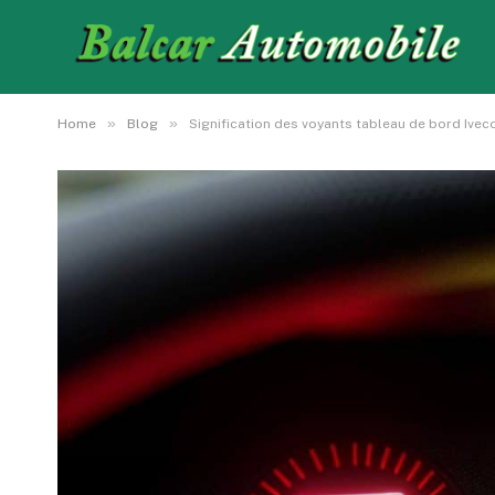
»
»
Home
Blog
Signification des voyants tableau de bord Ivec