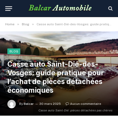
»
»
Home
Blog
Casse auto Saint-Dié-des-Vosges: guide pratique pour l’achat de pièces détachées économiques
BLOG
Casse auto Saint-Dié-des-
Vosges: guide pratique pour
l’achat de pièces détachées
économiques
By
Balcar
30 mars 2025
Aucun commentaire
Casse auto Saint-Dié: pièces détachées pas chères