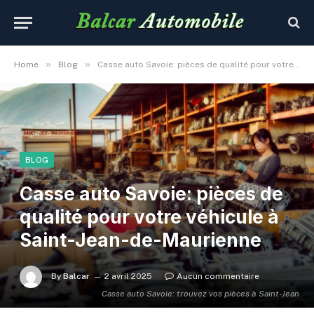
»
»
Home
Blog
Casse auto Savoie: pièces de qualité pour votre véhicule à Saint-Jean-de-Maurienne
BLOG
Casse auto Savoie: pièces de
qualité pour votre véhicule à
Saint-Jean-de-Maurienne
By
Balcar
2 avril 2025
Aucun commentaire
Casse auto Savoie: trouvez vos pièces à Saint-Jean