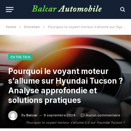
»
»
Home
Entretien
Pourquoi le voyant moteur s’allume sur Hyundai Tucson ? Analyse approfondie et solutions pratiques
ENTRETIEN
Pourquoi le voyant moteur
s’allume sur Hyundai Tucson ?
Analyse approfondie et
solutions pratiques
By
Balcar
9 septembre 2024
Aucun commentaire
Pourquoi le voyant moteur s'allume-t-il sur Hyundai Tucson ?