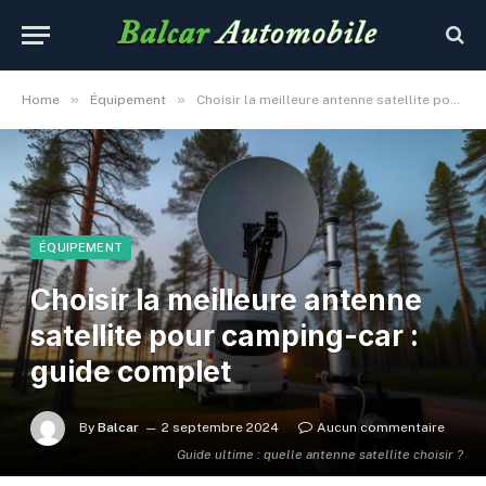
»
»
Home
Équipement
Choisir la meilleure antenne satellite pour camping-car : guide complet
ÉQUIPEMENT
Choisir la meilleure antenne
satellite pour camping-car :
guide complet
By
Balcar
2 septembre 2024
Aucun commentaire
Guide ultime : quelle antenne satellite choisir ?