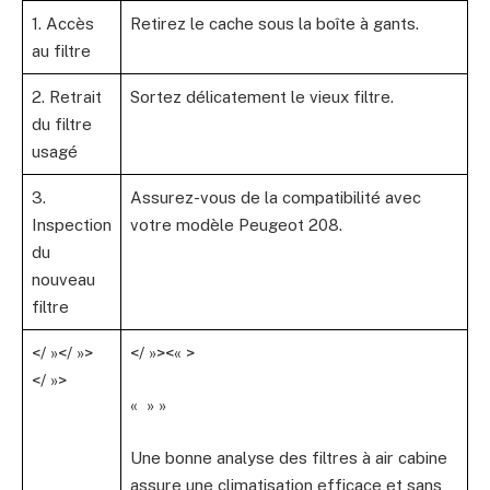
1. Accès
Retirez le cache sous la boîte à gants.
au filtre
2. Retrait
Sortez délicatement le vieux filtre.
du filtre
usagé
3.
Assurez-vous de la compatibilité avec
Inspection
votre modèle Peugeot 208.
du
nouveau
filtre
</ »</ »>
</ »><« >
</ »>
« » »
Une bonne analyse des filtres à air cabine
assure une climatisation efficace et sans