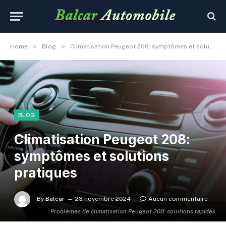
»
»
Home
Blog
Climatisation Peugeot 208: symptômes et solutions pratiques
BLOG
Climatisation Peugeot 208:
symptômes et solutions
pratiques
By
Balcar
23 novembre 2024
Aucun commentaire
Problèmes de climatisation Peugeot 208: solutions rapides